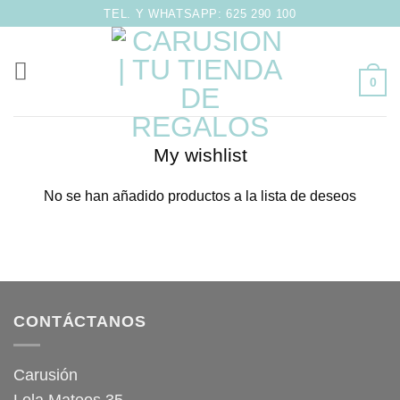
Saltar
TEL. Y WHATSAPP: 625 290 100
al
contenido
0
My wishlist
No se han añadido productos a la lista de deseos
CONTÁCTANOS
Carusión