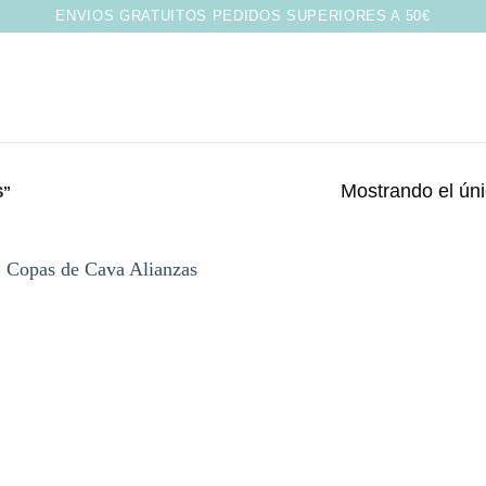
ENVIOS GRATUITOS PEDIDOS SUPERIORES A 50€
Mostrando el úni
S”
Añadir
a la
lista de
deseos