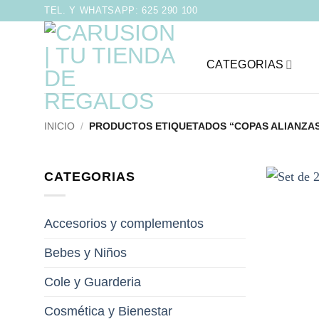
Saltar
TEL. Y WHATSAPP: 625 290 100
al
contenido
CATEGORIAS
INICIO
/
PRODUCTOS ETIQUETADOS “COPAS ALIANZA
CATEGORIAS
Accesorios y complementos
Bebes y Niños
Cole y Guarderia
Cosmética y Bienestar