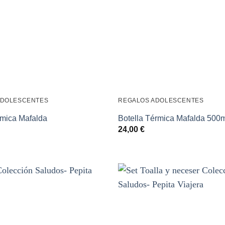
ADOLESCENTES
REGALOS ADOLESCENTES
mica Mafalda
Botella Térmica Mafalda 500
24,00
€
Añadir
a la
lista de
deseos