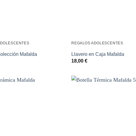
ADOLESCENTES
REGALOS ADOLESCENTES
olección Mafalda
Llavero en Caja Mafalda
18,00
€
Añadir
a la
lista de
deseos