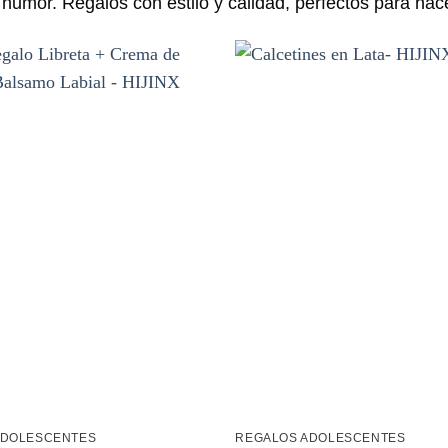
humor. Regalos con estilo y calidad, perfectos para hace
Añadir
a la
lista de
deseos
ADOLESCENTES
REGALOS ADOLESCENTES