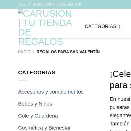
Saltar
TEL. Y WHATSAPP: 625 290 100
al
contenido
CATEGORIAS
INICIO
/
REGALOS PARA SAN VALENTÍN
¡Cele
CATEGORIAS
para 
Accesorios y complementos
En nuestr
Bebes y Niños
pulseras
elegantes
Cole y Guarderia
También t
Cosmética y Bienestar