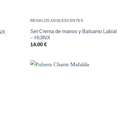
REGALOS ADOLESCENTES
Set Crema de manos y Balsamo Labial
INX
– HIJINX
14,00
€
Añadir
Añadir
a la
a la
lista de
lista de
deseos
deseos