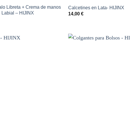
lo Libreta + Crema de manos
Calcetines en Lata- HIJINX
 Labial – HIJINX
14,00
€
Añadir
a la
lista de
deseos