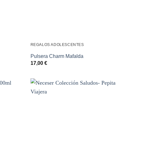
REGALOS ADOLESCENTES
Pulsera Charm Mafalda
17,00
€
Añadir
Añadir
a la
a la
lista de
lista de
deseos
deseos