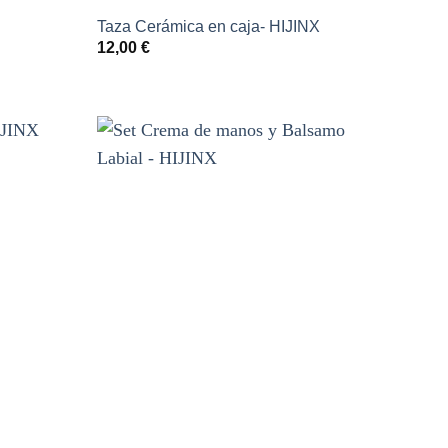
Taza Cerámica en caja- HIJINX
12,00
€
Añadir
Añadir
a la
a la
lista de
lista de
deseos
deseos