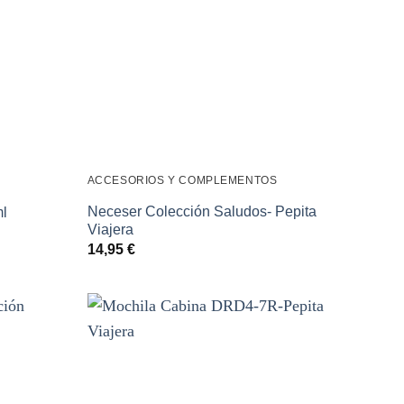
ACCESORIOS Y COMPLEMENTOS
Neceser Colección Saludos- Pepita
ml
Viajera
14,95
€
Añadir
Añadir
a la
a la
lista de
lista de
deseos
deseos