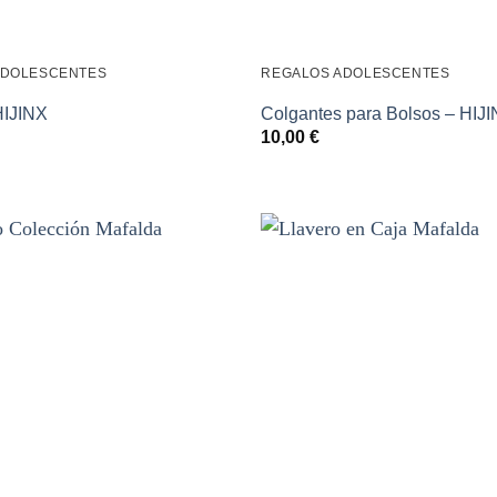
ADOLESCENTES
REGALOS ADOLESCENTES
HIJINX
Colgantes para Bolsos – HIJ
10,00
€
Añadir
a la
lista de
deseos