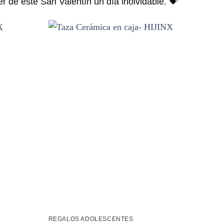
r de este San Valentín un día inolvidable. 💝
Añadir
Añadir
a la
a la
lista de
lista de
deseos
deseos
REGALOS ADOLESCENTES