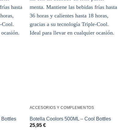
Añadir
Añadir
a la
a la
lista de
lista de
deseos
deseos
ACCESORIOS Y COMPLEMENTOS
 Bottles
Botella Coolors 500ML – Cool Bottles
25,95
€