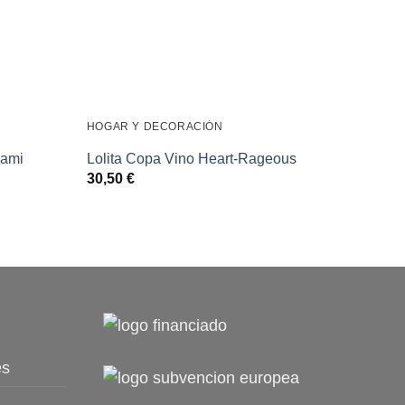
HOGAR Y DECORACIÓN
ACCES
Botel
gami
Lolita Copa Vino Heart-Rageous
500m
30,50
€
30,9
es