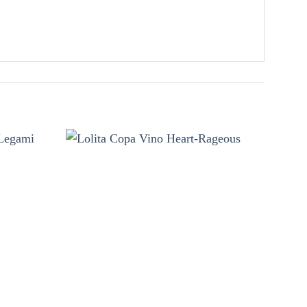
Añadir
Añadir
a la
a la
lista de
lista de
deseos
deseos