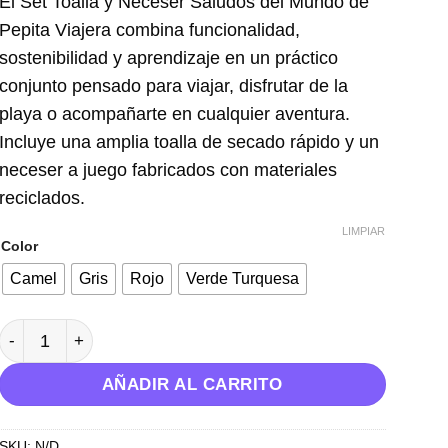
El Set Toalla y Neceser Saludos del Mundo de
Pepita Viajera
combina funcionalidad,
sostenibilidad y aprendizaje en un práctico
conjunto pensado para viajar, disfrutar de la
playa o acompañarte en cualquier aventura.
Incluye una amplia toalla de secado rápido y un
neceser a juego fabricados con materiales
reciclados.
LIMPIAR
Color
Camel
Gris
Rojo
Verde Turquesa
Set Toalla y neceser Colección Saludos- Pepita Viajera can
AÑADIR AL CARRITO
SKU:
N/D