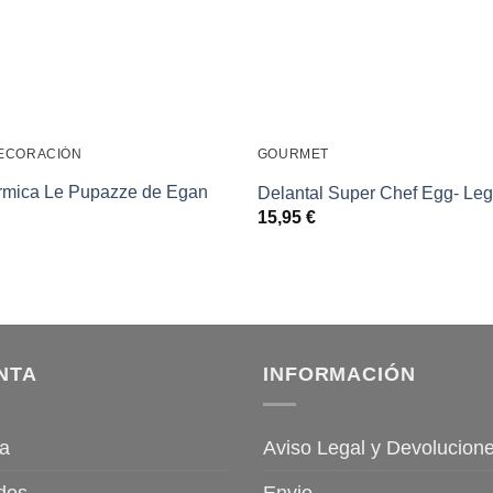
ECORACIÓN
GOURMET
érmica Le Pupazze de Egan
Delantal Super Chef Egg- Le
15,95
€
NTA
INFORMACIÓN
a
Aviso Legal y Devolucion
dos
Envio