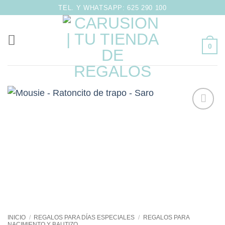
Saltar
TEL. Y WHATSAPP: 625 290 100
al
contenido
0
Añadir
a la
lista de
deseos
INICIO
/
REGALOS PARA DÍAS ESPECIALES
/
REGALOS PARA
NACIMIENTO Y BAUTIZO