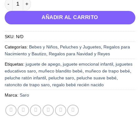
Mousie - Ratoncito de trapo - Saro cantidad
AÑADIR AL CARRITO
SKU:
N/D
Categorías:
Bebes y Niños
,
Peluches y Juguetes
,
Regalos para
Nacimiento y Bautizo
,
Regalos para Navidad y Reyes
Etiquetas:
juguete de apego
,
juguete emocional infantil
,
juguetes
educativos saro
,
muñeco blandito bebé
,
muñeco de trapo bebé
,
peluche ratón infantil
,
peluche saro
,
peluche suave bebé
,
ratoncito de trapo saro
,
regalo bebé recién nacido
Marca:
Saro