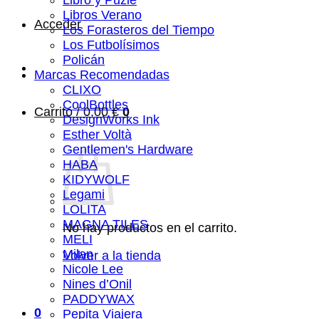
Libros Verano
Acceder
Los Forasteros del Tiempo
Los Futbolísimos
Policán
Marcas Recomendadas
CLIXO
CoolBottles
Carrito /
0,00
€
0
DesignWorks Ink
Esther Voltà
Gentlemen's Hardware
HABA
KIDYWOLF
Legami
LOLITA
MAGNA TILES
No hay productos en el carrito.
MELI
Milan
Volver a la tienda
Nicole Lee
Nines d’Onil
PADDYWAX
0
Pepita Viajera