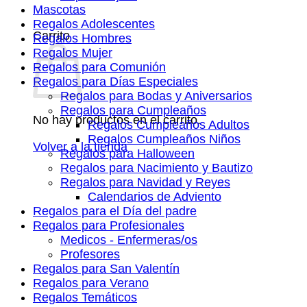
Mascotas
Regalos Adolescentes
Carrito
Regalos Hombres
Regalos Mujer
Regalos para Comunión
Regalos para Días Especiales
Regalos para Bodas y Aniversarios
Regalos para Cumpleaños
No hay productos en el carrito.
Regalos Cumpleaños Adultos
Regalos Cumpleaños Niños
Volver a la tienda
Regalos para Halloween
Regalos para Nacimiento y Bautizo
Regalos para Navidad y Reyes
Calendarios de Adviento
Regalos para el Día del padre
Regalos para Profesionales
Medicos - Enfermeras/os
Profesores
Regalos para San Valentín
Regalos para Verano
Regalos Temáticos