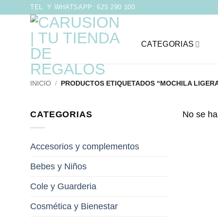
Saltar
TEL. Y WHATSAPP: 625 290 100
al
contenido
CATEGORIAS
INICIO
/
PRODUCTOS ETIQUETADOS “MOCHILA LIGERA
CATEGORIAS
No se ha
Accesorios y complementos
Bebes y Niños
Cole y Guarderia
Cosmética y Bienestar