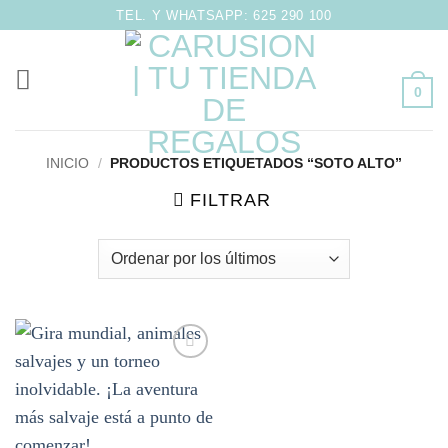
Saltar
TEL. Y WHATSAPP: 625 290 100
al
contenido
0
INICIO
/
PRODUCTOS ETIQUETADOS “SOTO ALTO”
FILTRAR
Añadir
a la
lista de
deseos