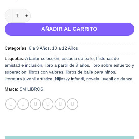
A bailar 3: Nijinsky por sorpresa cantidad
AÑADIR AL CARRITO
Categorías:
6 a 9 Años
,
10 a 12 Años
Etiquetas:
A bailar colección
,
escuela de baile
,
historias de
amistad e inclusión
,
libro a partir de 9 años
,
libro sobre esfuerzo y
superación
,
libros con valores
,
libros de baile para niños
,
literatura juvenil artística
,
Nijinsky infantil
,
novela juvenil de danza
Marca:
SM LIBROS