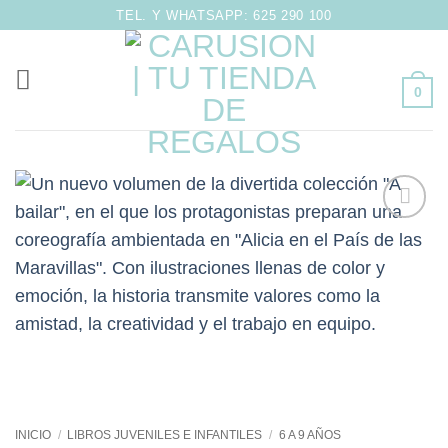
Saltar
TEL. Y WHATSAPP: 625 290 100
al
contenido
0
Añadir
a la
lista de
deseos
INICIO
/
LIBROS JUVENILES E INFANTILES
/
6 A 9 AÑOS