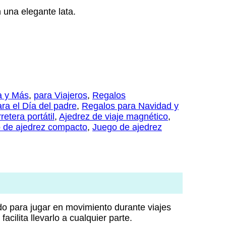
 una elegante lata.
a y Más
,
para Viajeros
,
Regalos
ra el Día del padre
,
Regalos para Navidad y
retera portátil
,
Ajedrez de viaje magnético
,
 de ajedrez compacto
,
Juego de ajedrez
o para jugar en movimiento durante viajes
cilita llevarlo a cualquier parte.