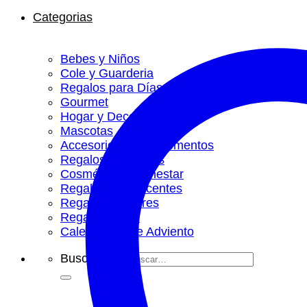
Categorias
Bebes y Niños
Cole y Guarderia
Regalos para Días Especiales
Gourmet
Hogar y Decoración
Mascotas
Accesorios y complementos
Regalos Temáticos
Cosmética y Bienestar
Regalos Adolescentes
Regalos Hombres
Regalos Mujer
Calendarios de Adviento
Buscar por: