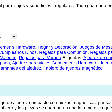
 para viajes y superficies irregulares. Todo guardado en
lemen's Hardware
,
Hogar y Decoración
,
Juegos de Mes
Cumpleaños Niños
,
Regalos para Comunión
,
Regalos pa
Valentín
,
Regalos para Verano
Etiquetas:
Ajedrez de car
mpada
,
Ajedrez para viajes Gentlemen's Hardware
,
Juego
 amantes del ajedrez
,
Tablero de ajedrez magnético
ego de ajedrez compacto con piezas magnéticas, pensad
blero y las piezas se guardan en una lata metálica que fa