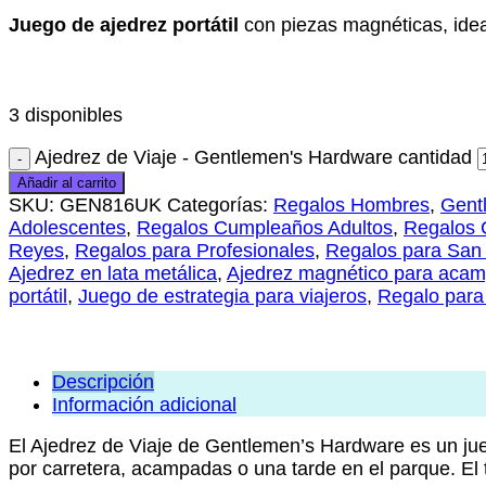
Juego de ajedrez portátil
con piezas magnéticas, ideal
3 disponibles
Ajedrez de Viaje - Gentlemen's Hardware cantidad
Añadir al carrito
SKU:
GEN816UK
Categorías:
Regalos Hombres
,
Gent
Adolescentes
,
Regalos Cumpleaños Adultos
,
Regalos 
Reyes
,
Regalos para Profesionales
,
Regalos para San 
Ajedrez en lata metálica
,
Ajedrez magnético para aca
portátil
,
Juego de estrategia para viajeros
,
Regalo para
Descripción
Información adicional
El Ajedrez de Viaje de Gentlemen’s Hardware es un ju
por carretera, acampadas o una tarde en el parque. El ta