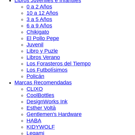
Libros Juveniles e Infantiles
0 a 2 Años
10 a 12 Años
3 a 5 Años
6 a 9 Años
Chikigato
El Pollo Pepe
Juvenil
Libro y Puzle
Libros Verano
Los Forasteros del Tiempo
Los Futbolísimos
Policán
Marcas Recomendadas
CLIXO
CoolBottles
DesignWorks Ink
Esther Voltà
Gentlemen's Hardware
HABA
KIDYWOLF
Legami