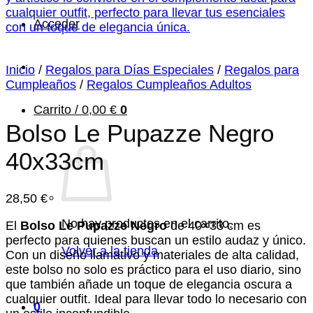
Acceder
Inicio
/
Regalos para Días Especiales
/
Regalos para
Cumpleaños
/
Regalos Cumpleaños Adultos
Carrito /
0,00
€
0
Bolso Le Pupazze Negro
40x33cm
28,50
€
No hay productos en el carrito.
El
Bolso Le Pupazze Negro
de 40×33 cm es
perfecto para quienes buscan un estilo audaz y único.
Volver a la tienda
Con un diseño llamativo y materiales de alta calidad,
este bolso no solo es práctico para el uso diario, sino
que también añade un toque de elegancia oscura a
cualquier outfit. Ideal para llevar todo lo necesario con
0