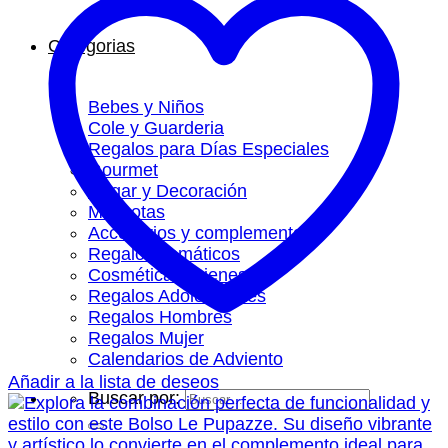
Categorias
Bebes y Niños
Cole y Guarderia
Regalos para Días Especiales
Gourmet
Hogar y Decoración
Mascotas
Accesorios y complementos
Regalos Temáticos
Cosmética y Bienestar
Regalos Adolescentes
Regalos Hombres
Regalos Mujer
Calendarios de Adviento
Añadir a la lista de deseos
Buscar por: