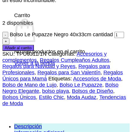
un estilo inconfundible.
Carrito
2 disponibles
Bolso Le Pupazze Negro 40x33cm cantidad
Añadir al carrito
No hay productos en el carrito.
SKU:
TPU6311/1N
Categorías:
Accesorios y
complementos
,
Regalos Cumpleaños Adultos
,
Volver a la tienda
Regalos para Navidad y Reyes
,
Regalos para
Profesionales
,
Regalos para San Valentín
,
Regalos
Únicos para Mamá
Etiquetas:
Accesorios de Moda
,
Bolso de Mano de Lujo
,
Bolso Le Pupazze
,
Bolso
Negro Elegante
,
bolso playa
,
Bolsos de Diseño
,
Bolsos Únicos
,
Estilo Chic
,
Moda Audaz
,
Tendencias
de Moda
Descripción