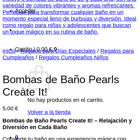
Acceder
Carrito /
0,00
€
0
Inicio
/
Regalos para Días Especiales
/
Regalos para
Cumpleaños
/
Regalos Cumpleaños Niños
Bombas de Baño Pearls
Create It!
No hay productos en el carrito.
5,00
€
Volver a la tienda
Bombas de Baño Pearls Create It! – Relajación y
Diversión en Cada Baño
0
Convierte tu baño en una experiencia mágica con