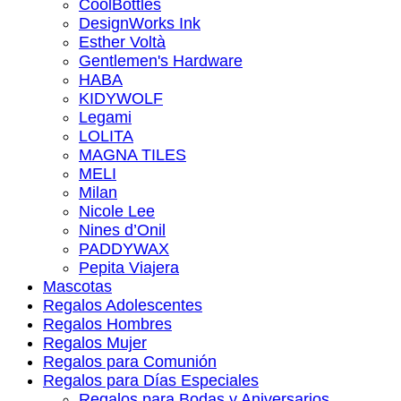
CoolBottles
DesignWorks Ink
Esther Voltà
Gentlemen's Hardware
HABA
KIDYWOLF
Legami
LOLITA
MAGNA TILES
MELI
Milan
Nicole Lee
Nines d’Onil
PADDYWAX
Pepita Viajera
Mascotas
Regalos Adolescentes
Regalos Hombres
Regalos Mujer
Regalos para Comunión
Regalos para Días Especiales
Regalos para Bodas y Aniversarios