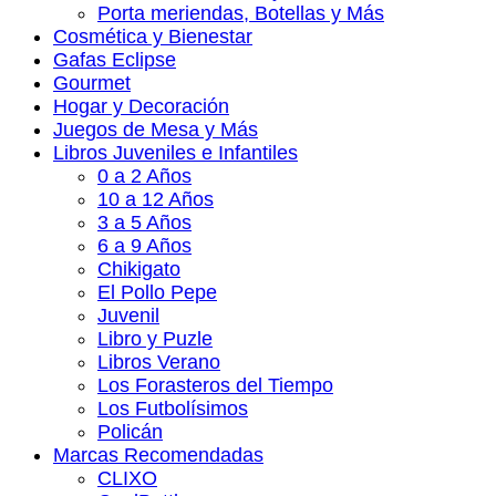
Porta meriendas, Botellas y Más
Cosmética y Bienestar
Gafas Eclipse
Gourmet
Hogar y Decoración
Juegos de Mesa y Más
Libros Juveniles e Infantiles
0 a 2 Años
10 a 12 Años
3 a 5 Años
6 a 9 Años
Chikigato
El Pollo Pepe
Juvenil
Libro y Puzle
Libros Verano
Los Forasteros del Tiempo
Los Futbolísimos
Policán
Marcas Recomendadas
CLIXO