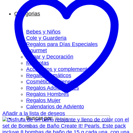
Categorias
Bebes y Niños
Cole y Guarderia
Regalos para Días Especiales
Gourmet
Hogar y Decoración
Mascotas
Accesorios y complementos
Regalos Temáticos
Cosmética y Bienestar
Regalos Adolescentes
Regalos Hombres
Regalos Mujer
Calendarios de Adviento
Añadir a la lista de deseos
Buscar por: