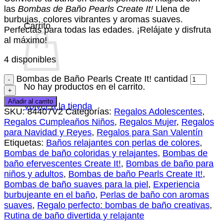
las
Bombas de Baño Pearls Create It!
Llena de
burbujas, colores vibrantes y aromas suaves.
Carrito
Perfectas para todas las edades. ¡Relájate y disfruta
al máximo!
4 disponibles
Bombas de Baño Pearls Create It! cantidad
No hay productos en el carrito.
Añadir al carrito
Volver a la tienda
SKU:
84407V2
Categorías:
Regalos Adolescentes
,
Regalos Cumpleaños Niños
,
Regalos Mujer
,
Regalos
para Navidad y Reyes
,
Regalos para San Valentín
Etiquetas:
Baños relajantes con perlas de colores
,
Bombas de baño coloridas y relajantes
,
Bombas de
baño efervescentes Create It!
,
Bombas de baño para
niños y adultos
,
Bombas de baño Pearls Create It!
,
Bombas de baño suaves para la piel
,
Experiencia
burbujeante en el baño
,
Perlas de baño con aromas
suaves
,
Regalo perfecto: bombas de baño creativas
,
Rutina de baño divertida y relajante