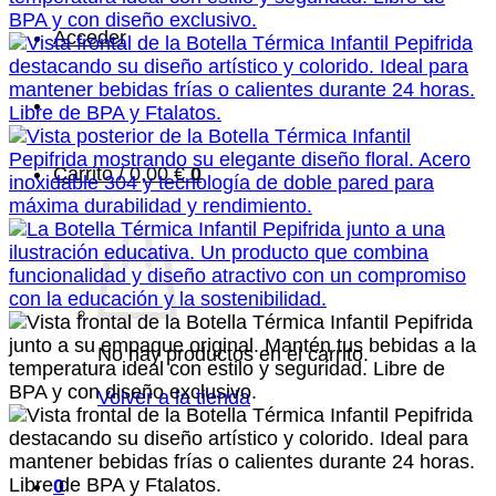
Acceder
Carrito /
0,00
€
0
No hay productos en el carrito.
Volver a la tienda
0