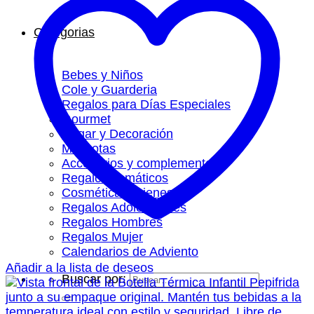
Categorias
Bebes y Niños
Cole y Guarderia
Regalos para Días Especiales
Gourmet
Hogar y Decoración
Mascotas
Accesorios y complementos
Regalos Temáticos
Cosmética y Bienestar
Regalos Adolescentes
Regalos Hombres
Regalos Mujer
Calendarios de Adviento
Añadir a la lista de deseos
Buscar por: