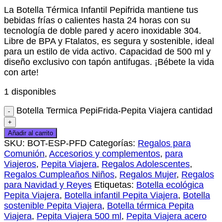
La Botella Térmica Infantil Pepifrida mantiene tus
bebidas frías o calientes hasta 24 horas con su
tecnología de doble pared y acero inoxidable 304.
Libre de BPA y Ftalatos, es segura y sostenible, ideal
para un estilo de vida activo. Capacidad de 500 ml y
diseño exclusivo con tapón antifugas. ¡Bébete la vida
con arte!
1 disponibles
Botella Termica PepiFrida-Pepita Viajera cantidad
Añadir al carrito
SKU:
BOT-ESP-PFD
Categorías:
Regalos para
Comunión
,
Accesorios y complementos
,
para
Viajeros
,
Pepita Viajera
,
Regalos Adolescentes
,
Regalos Cumpleaños Niños
,
Regalos Mujer
,
Regalos
para Navidad y Reyes
Etiquetas:
Botella ecológica
Pepita Viajera
,
Botella infantil Pepita Viajera
,
Botella
sostenible Pepita Viajera
,
Botella térmica Pepita
Viajera
,
Pepita Viajera 500 ml
,
Pepita Viajera acero