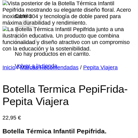
Carrito
No hay productos en el carrito.
Volver a la tienda
Inicio
/
Marcas Recomendadas
/
Pepita Viajera
Botella Termica PepiFrida-
Pepita Viajera
22,95
€
Botella Térmica Infantil Pepifrida.