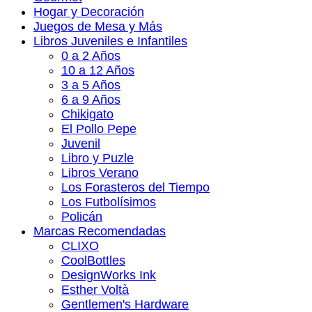
Hogar y Decoración
Juegos de Mesa y Más
Libros Juveniles e Infantiles
0 a 2 Años
10 a 12 Años
3 a 5 Años
6 a 9 Años
Chikigato
El Pollo Pepe
Juvenil
Libro y Puzle
Libros Verano
Los Forasteros del Tiempo
Los Futbolísimos
Policán
Marcas Recomendadas
CLIXO
CoolBottles
DesignWorks Ink
Esther Voltà
Gentlemen's Hardware