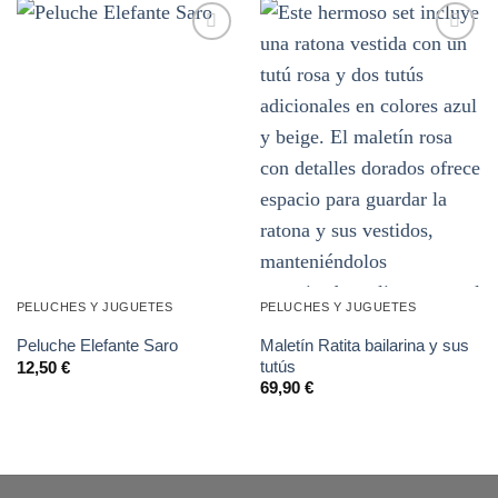
Añadir
Añadir
a la
a la
lista de
lista de
deseos
deseos
PELUCHES Y JUGUETES
PELUCHES Y JUGUETES
Maletín Ratita bailarina y sus
Peluche Elefante Saro
tutús
12,50
€
69,90
€