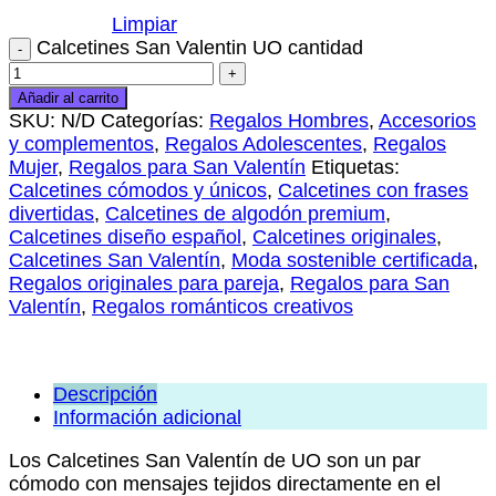
Limpiar
Calcetines San Valentin UO cantidad
Añadir al carrito
SKU:
N/D
Categorías:
Regalos Hombres
,
Accesorios
y complementos
,
Regalos Adolescentes
,
Regalos
Mujer
,
Regalos para San Valentín
Etiquetas:
Calcetines cómodos y únicos
,
Calcetines con frases
divertidas
,
Calcetines de algodón premium
,
Calcetines diseño español
,
Calcetines originales
,
Calcetines San Valentín
,
Moda sostenible certificada
,
Regalos originales para pareja
,
Regalos para San
Valentín
,
Regalos románticos creativos
Descripción
Información adicional
Los Calcetines San Valentín de UO son un par
cómodo con mensajes tejidos directamente en el