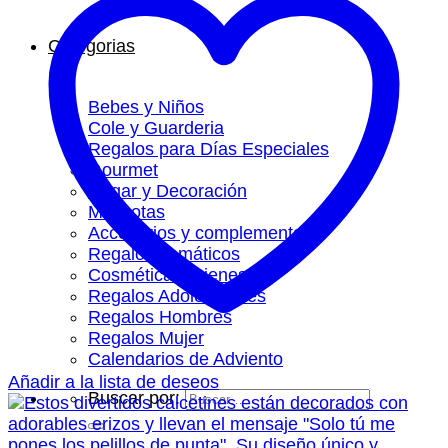
Categorias
Bebes y Niños
Cole y Guarderia
Regalos para Días Especiales
Gourmet
Hogar y Decoración
Mascotas
Accesorios y complementos
Regalos Temáticos
Cosmética y Bienestar
Regalos Adolescentes
Regalos Hombres
Regalos Mujer
Calendarios de Adviento
Añadir a la lista de deseos
Buscar por: