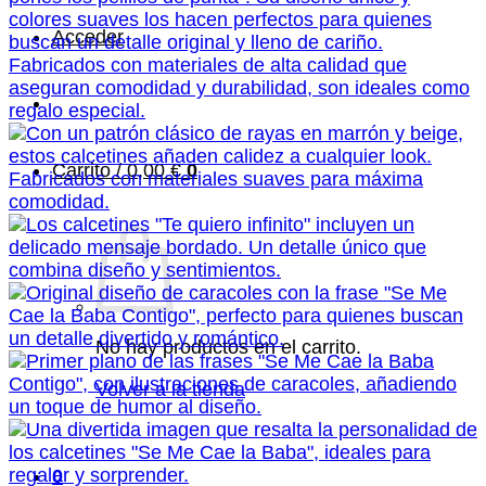
Acceder
Carrito /
0,00
€
0
No hay productos en el carrito.
Volver a la tienda
0