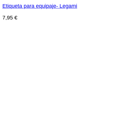
Etiqueta para equipaje- Legami
7,95
€