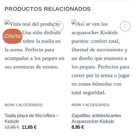
PRODUCTOS RELACIONADOS
¡Oferta!
Añadir
Añadir
a la
a la
lista de
lista de
deseos
deseos
ROPA Y ACCESORIOS
ROPA Y ACCESORIOS
Toalla playa de Microfibra –
Zapatillas antideslizantes
Kiokids
Acquasocker-Kiokids
El
El
12,95
€
11,65
€
8,95
€
precio
precio
original
actual