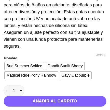
desde
para niños de 8 años en adelante, diseñadas para
25,99 €
ofrecer diversión y protección. Estas gafas cuentan
hasta
con protección UV y un acabado anti-vaho en las
27,99 €
lentes, y están hechas de silicona sin látex.
Aseguran un ajuste perfecto con su tira ajustable y
vienen con una funda protectora para mantenerlas
seguras.
LIMPIAR
Nombre
Bud Summer Soltice
Dandit Sunlit Sherry
Magical Ride Pony Rainbow
Savy Cat purple
Gafas de natación +8 años -Bling2O cantidad
AÑADIR AL CARRITO