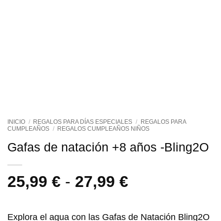
INICIO
/
REGALOS PARA DÍAS ESPECIALES
/
REGALOS PARA
CUMPLEAÑOS
/
REGALOS CUMPLEAÑOS NIÑOS
Gafas de natación +8 años -Bling2O
Rango
25,99
€
-
27,99
€
de
precios:
Explora el agua con las
Gafas de Natación Bling2O