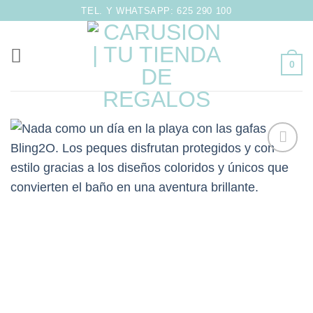
Saltar
TEL. Y WHATSAPP: 625 290 100
al
contenido
0
Añadir
a la
lista de
deseos