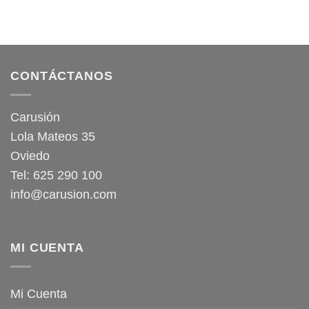
era:
es:
12,95 €.
11,65 €.
CONTÁCTANOS
Carusión
Lola Mateos 35
Oviedo
Tel: 625 290 100
info@carusion.com
MI CUENTA
Mi Cuenta