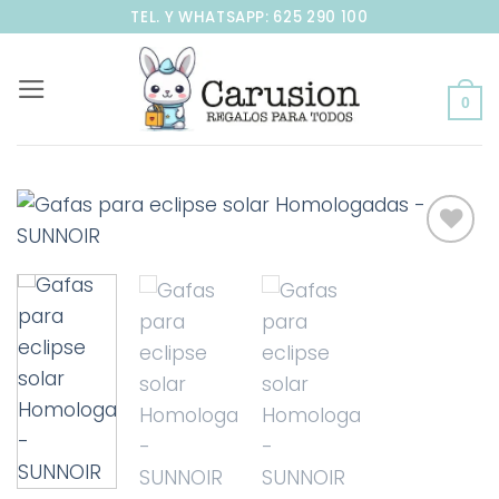
Saltar
TEL. Y WHATSAPP: 625 290 100
al
contenido
0
Añadir
a la
lista de
deseos