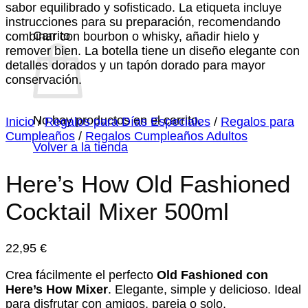
Carrito
No hay productos en el carrito.
Inicio
/
Regalos para Días Especiales
/
Regalos para
Cumpleaños
/
Regalos Cumpleaños Adultos
Volver a la tienda
Here’s How Old Fashioned
Cocktail Mixer 500ml
22,95
€
Crea fácilmente el perfecto
Old Fashioned con
Here’s How Mixer
. Elegante, simple y delicioso. Ideal
para disfrutar con amigos, pareja o solo.