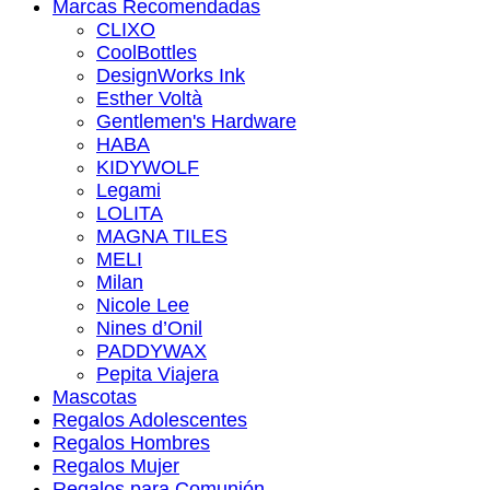
Marcas Recomendadas
CLIXO
CoolBottles
DesignWorks Ink
Esther Voltà
Gentlemen's Hardware
HABA
KIDYWOLF
Legami
LOLITA
MAGNA TILES
MELI
Milan
Nicole Lee
Nines d’Onil
PADDYWAX
Pepita Viajera
Mascotas
Regalos Adolescentes
Regalos Hombres
Regalos Mujer
Regalos para Comunión