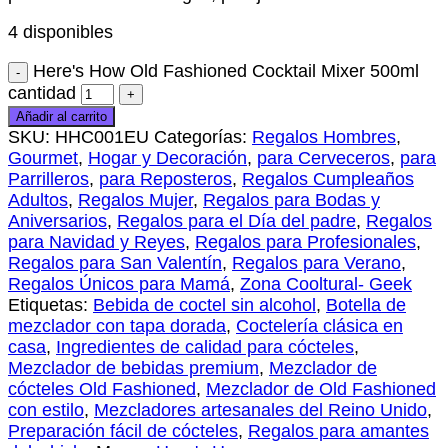
4 disponibles
Here's How Old Fashioned Cocktail Mixer 500ml
cantidad
Añadir al carrito
SKU:
HHC001EU
Categorías:
Regalos Hombres
,
Gourmet
,
Hogar y Decoración
,
para Cerveceros
,
para
Parrilleros
,
para Reposteros
,
Regalos Cumpleaños
Adultos
,
Regalos Mujer
,
Regalos para Bodas y
Aniversarios
,
Regalos para el Día del padre
,
Regalos
para Navidad y Reyes
,
Regalos para Profesionales
,
Regalos para San Valentín
,
Regalos para Verano
,
Regalos Únicos para Mamá
,
Zona Cooltural- Geek
Etiquetas:
Bebida de coctel sin alcohol
,
Botella de
mezclador con tapa dorada
,
Coctelería clásica en
casa
,
Ingredientes de calidad para cócteles
,
Mezclador de bebidas premium
,
Mezclador de
cócteles Old Fashioned
,
Mezclador de Old Fashioned
con estilo
,
Mezcladores artesanales del Reino Unido
,
Preparación fácil de cócteles
,
Regalos para amantes