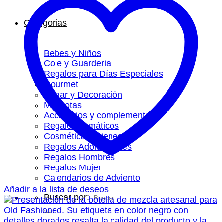
Categorias
Bebes y Niños
Cole y Guarderia
Regalos para Días Especiales
Gourmet
Hogar y Decoración
Mascotas
Accesorios y complementos
Regalos Temáticos
Cosmética y Bienestar
Regalos Adolescentes
Regalos Hombres
Regalos Mujer
Calendarios de Adviento
Añadir a la lista de deseos
Buscar por: