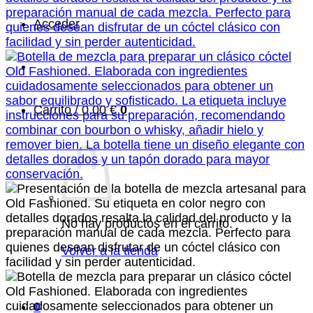
Acceder
Carrito /
0,00
€
0
No hay productos en el carrito.
Volver a la tienda
0