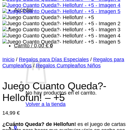
Acceder
Carrito /
0,00
€
0
Inicio
/
Regalos para Días Especiales
/
Regalos para
Cumpleaños
/
Regalos Cumpleaños Niños
Juego Cuanto Queda?-
No hay productos en el carrito.
Hellofun! – +5
Volver a la tienda
14,99
€
¿Cuánto Queda? de Hellofun!
es el juego de cartas
0