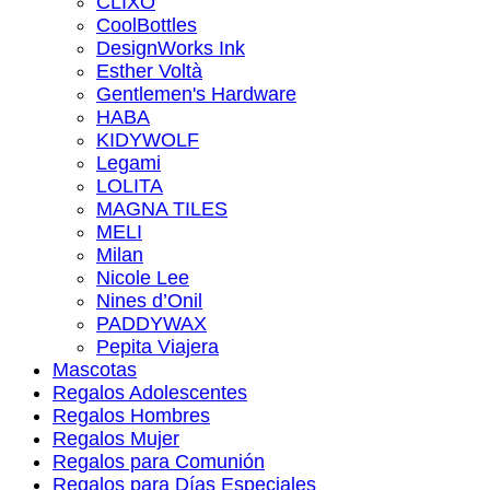
CLIXO
CoolBottles
DesignWorks Ink
Esther Voltà
Gentlemen's Hardware
HABA
KIDYWOLF
Legami
LOLITA
MAGNA TILES
MELI
Milan
Nicole Lee
Nines d’Onil
PADDYWAX
Pepita Viajera
Mascotas
Regalos Adolescentes
Regalos Hombres
Regalos Mujer
Regalos para Comunión
Regalos para Días Especiales