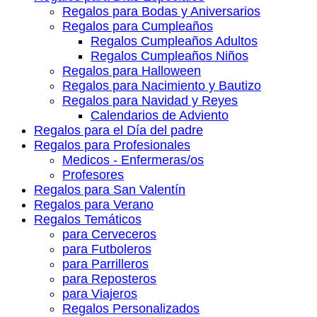
Regalos para Bodas y Aniversarios
Regalos para Cumpleaños
Regalos Cumpleaños Adultos
Regalos Cumpleaños Niños
Regalos para Halloween
Regalos para Nacimiento y Bautizo
Regalos para Navidad y Reyes
Calendarios de Adviento
Regalos para el Día del padre
Regalos para Profesionales
Medicos - Enfermeras/os
Profesores
Regalos para San Valentín
Regalos para Verano
Regalos Temáticos
para Cerveceros
para Futboleros
para Parrilleros
para Reposteros
para Viajeros
Regalos Personalizados