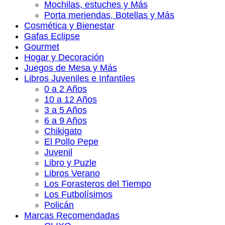
Mochilas, estuches y Más
Porta meriendas, Botellas y Más
Cosmética y Bienestar
Gafas Eclipse
Gourmet
Hogar y Decoración
Juegos de Mesa y Más
Libros Juveniles e Infantiles
0 a 2 Años
10 a 12 Años
3 a 5 Años
6 a 9 Años
Chikigato
El Pollo Pepe
Juvenil
Libro y Puzle
Libros Verano
Los Forasteros del Tiempo
Los Futbolísimos
Policán
Marcas Recomendadas