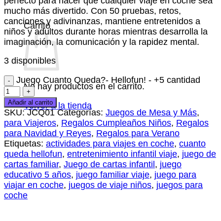
perfecto para hacer que cualquier viaje en coche sea
mucho más divertido. Con 50 pruebas, retos,
canciones y adivinanzas, mantiene entretenidos a
Carrito
niños y adultos durante horas mientras desarrolla la
imaginación, la comunicación y la rapidez mental.
3 disponibles
Juego Cuanto Queda?- Hellofun! - +5 cantidad
No hay productos en el carrito.
Añadir al carrito
Volver a la tienda
SKU:
JCQ01
Categorías:
Juegos de Mesa y Más
,
para Viajeros
,
Regalos Cumpleaños Niños
,
Regalos
para Navidad y Reyes
,
Regalos para Verano
Etiquetas:
actividades para viajes en coche
,
cuanto
queda hellofun
,
entretenimiento infantil viaje
,
juego de
cartas familiar
,
Juego de cartas infantil
,
juego
educativo 5 años
,
juego familiar viaje
,
juego para
viajar en coche
,
juegos de viaje niños
,
juegos para
coche