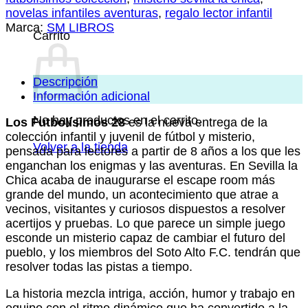
novelas infantiles aventuras
,
regalo lector infantil
Marca:
SM LIBROS
Carrito
Descripción
Información adicional
No hay productos en el carrito.
Los Futbolísimos 28
es la nueva entrega de la
colección infantil y juvenil de fútbol y misterio,
Volver a la tienda
pensada para lectores a partir de 8 años a los que les
enganchan los enigmas y las aventuras. En Sevilla la
Chica acaba de inaugurarse el escape room más
grande del mundo, un acontecimiento que atrae a
vecinos, visitantes y curiosos dispuestos a resolver
acertijos y pruebas. Lo que parece un simple juego
esconde un misterio capaz de cambiar el futuro del
pueblo, y los miembros del Soto Alto F.C. tendrán que
resolver todas las pistas a tiempo.
La historia mezcla intriga, acción, humor y trabajo en
equipo con el ritmo dinámico que ha convertido a la