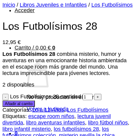
Inicio
/
Libros Juveniles e Infantiles
/
Los Futbolísimos
Acceder
Los Futbolísimos 28
12,95
€
Carrito /
0,00
€
0
Los Futbolísimos 28
combina misterio, humor y
aventuras en una emocionante historia ambientada
en el escape room más grande del mundo. Una
lectura imprescindible para jóvenes lectores.
2 disponibles
Los Futbolísimos 28 cantidad
No hay productos en el carrito.
Añadir al carrito
Volver a la tienda
Categorías:
10 a 12 Años
,
Los Futbolísimos
Etiquetas:
escape room niños
,
lectura juvenil
divertida
,
libro aventuras infantiles
,
libro fútbol niños
,
libro infantil misterio
,
los futbolísimos 28
,
los
0
futbolísimos colección
,
misterio sevilla la chica
,