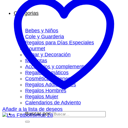
Categorias
Bebes y Niños
Cole y Guarderia
Regalos para Días Especiales
Gourmet
Hogar y Decoración
Mascotas
Accesorios y complementos
Regalos Temáticos
Cosmética y Bienestar
Regalos Adolescentes
Regalos Hombres
Regalos Mujer
Calendarios de Adviento
Añadir a la lista de deseos
Buscar por: