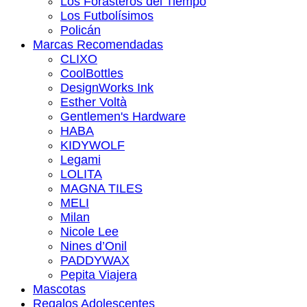
Los Forasteros del Tiempo
Los Futbolísimos
Policán
Marcas Recomendadas
CLIXO
CoolBottles
DesignWorks Ink
Esther Voltà
Gentlemen's Hardware
HABA
KIDYWOLF
Legami
LOLITA
MAGNA TILES
MELI
Milan
Nicole Lee
Nines d’Onil
PADDYWAX
Pepita Viajera
Mascotas
Regalos Adolescentes