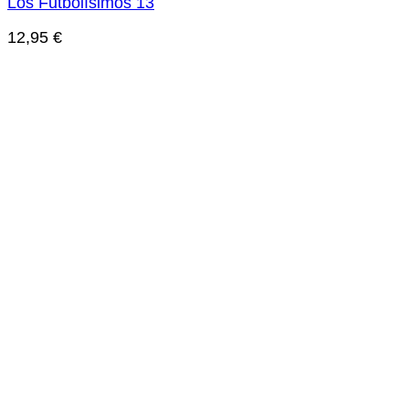
Los Futbolísimos 13
12,95
€