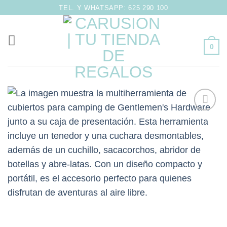
Saltar
TEL. Y WHATSAPP: 625 290 100
al
contenido
0
Añadir
a la
lista de
deseos