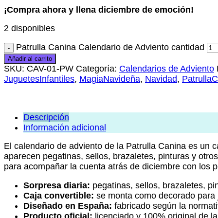
¡Compra ahora y llena diciembre de emoción!
2 disponibles
Patrulla Canina Calendario de Adviento cantidad
Añadir al carrito
SKU:
CAV-01-PW
Categoría:
Calendarios de Adviento
JuguetesInfantiles
,
MagiaNavideña
,
Navidad
,
Patrulla
Descripción
Información adicional
El calendario de adviento de la Patrulla Canina es un
aparecen pegatinas, sellos, brazaletes, pinturas y otro
para acompañar la cuenta atrás de diciembre con los pe
Sorpresa diaria:
pegatinas, sellos, brazaletes, pi
Caja convertible:
se monta como decorado para j
Diseñado en España:
fabricado según la normat
Producto oficial:
licenciado y 100% original de la