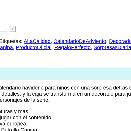
Etiquetas:
AltaCalidad
,
CalendarioDeAdviento
,
Decorado
Canina
,
ProductoOficial
,
RegaloPerfecto
,
SorpresasDiari
 calendario navideño para niños con una sorpresa detrá
s detalles, y la caja se transforma en un decorado para 
rsonajes de la serie.
nturas y más.
ugar con el contenido.
iva europea.
 Patrulla Canina.