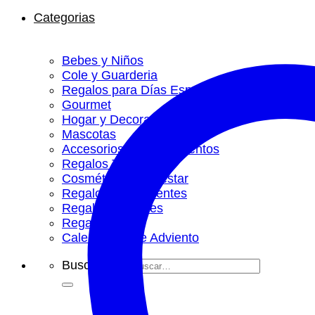
Categorias
Bebes y Niños
Cole y Guarderia
Regalos para Días Especiales
Gourmet
Hogar y Decoración
Mascotas
Accesorios y complementos
Regalos Temáticos
Cosmética y Bienestar
Regalos Adolescentes
Regalos Hombres
Regalos Mujer
Calendarios de Adviento
Buscar por: