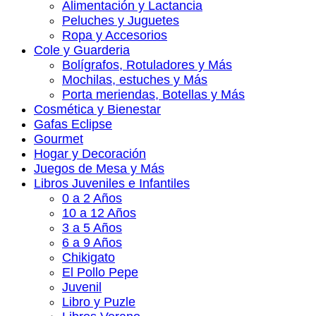
Alimentación y Lactancia
Peluches y Juguetes
Ropa y Accesorios
Cole y Guarderia
Bolígrafos, Rotuladores y Más
Mochilas, estuches y Más
Porta meriendas, Botellas y Más
Cosmética y Bienestar
Gafas Eclipse
Gourmet
Hogar y Decoración
Juegos de Mesa y Más
Libros Juveniles e Infantiles
0 a 2 Años
10 a 12 Años
3 a 5 Años
6 a 9 Años
Chikigato
El Pollo Pepe
Juvenil
Libro y Puzle