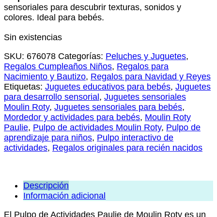
sensoriales para descubrir texturas, sonidos y
colores. Ideal para bebés.
Sin existencias
SKU:
676078
Categorías:
Peluches y Juguetes
,
Regalos Cumpleaños Niños
,
Regalos para
Nacimiento y Bautizo
,
Regalos para Navidad y Reyes
Etiquetas:
Juguetes educativos para bebés
,
Juguetes
para desarrollo sensorial
,
Juguetes sensoriales
Moulin Roty
,
Juguetes sensoriales para bebés
,
Mordedor y actividades para bebés
,
Moulin Roty
Paulie
,
Pulpo de actividades Moulin Roty
,
Pulpo de
aprendizaje para niños
,
Pulpo interactivo de
actividades
,
Regalos originales para recién nacidos
Descripción
Información adicional
El Pulpo de Actividades Paulie de Moulin Roty es un