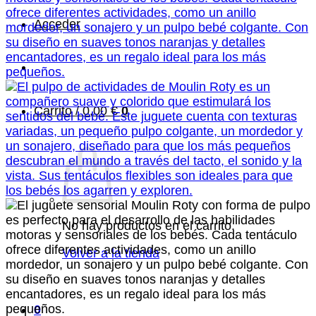
Acceder
Carrito /
0,00
€
0
No hay productos en el carrito.
Volver a la tienda
0