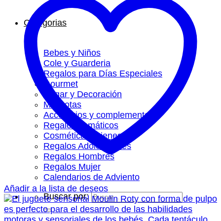
Categorias
Bebes y Niños
Cole y Guarderia
Regalos para Días Especiales
Gourmet
Hogar y Decoración
Mascotas
Accesorios y complementos
Regalos Temáticos
Cosmética y Bienestar
Regalos Adolescentes
Regalos Hombres
Regalos Mujer
Calendarios de Adviento
Añadir a la lista de deseos
Buscar por: