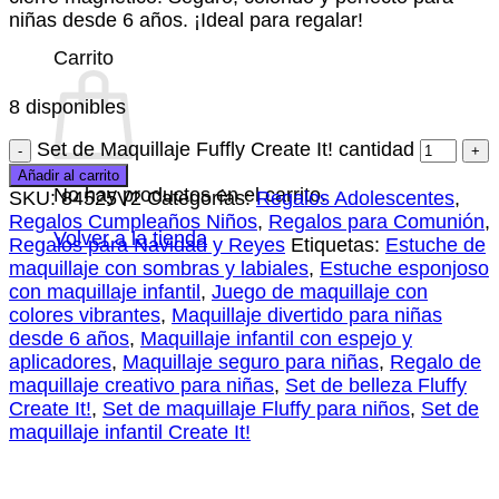
niñas desde 6 años. ¡Ideal para regalar!
Carrito
8 disponibles
Set de Maquillaje Fuffly Create It! cantidad
Añadir al carrito
No hay productos en el carrito.
SKU:
84525V2
Categorías:
Regalos Adolescentes
,
Regalos Cumpleaños Niños
,
Regalos para Comunión
,
Volver a la tienda
Regalos para Navidad y Reyes
Etiquetas:
Estuche de
maquillaje con sombras y labiales
,
Estuche esponjoso
con maquillaje infantil
,
Juego de maquillaje con
colores vibrantes
,
Maquillaje divertido para niñas
desde 6 años
,
Maquillaje infantil con espejo y
aplicadores
,
Maquillaje seguro para niñas
,
Regalo de
maquillaje creativo para niñas
,
Set de belleza Fluffy
Create It!
,
Set de maquillaje Fluffy para niños
,
Set de
maquillaje infantil Create It!