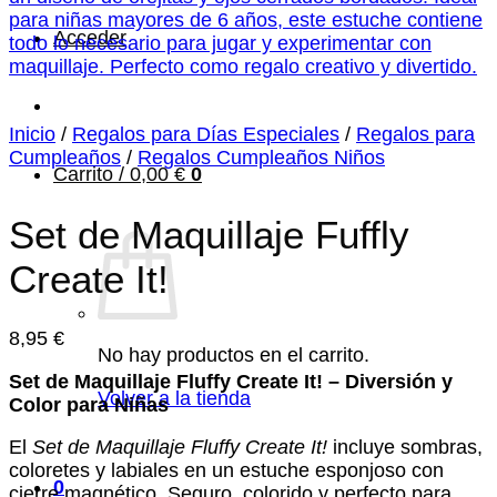
Acceder
Inicio
/
Regalos para Días Especiales
/
Regalos para
Cumpleaños
/
Regalos Cumpleaños Niños
Carrito /
0,00
€
0
Set de Maquillaje Fuffly
Create It!
8,95
€
No hay productos en el carrito.
Set de Maquillaje Fluffy Create It! – Diversión y
Volver a la tienda
Color para Niñas
El
Set de Maquillaje Fluffy Create It!
incluye sombras,
coloretes y labiales en un estuche esponjoso con
0
cierre magnético. Seguro, colorido y perfecto para