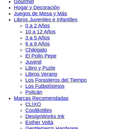
Gourmet
Hogar y Decoración
Juegos de Mesa y Más
Libros Juveniles e Infantiles
0 a 2 Años
10 a 12 Años
3 a 5 Años
6 a 9 Años
Chikigato
El Pollo Pepe
Juvenil
Libro y Puzle
Libros Verano
Los Forasteros del Tiempo
Los Futbolísimos
Policán
Marcas Recomendadas
CLIXO
CoolBottles
DesignWorks Ink
Esther Voltà
Gentlemen's Hardware