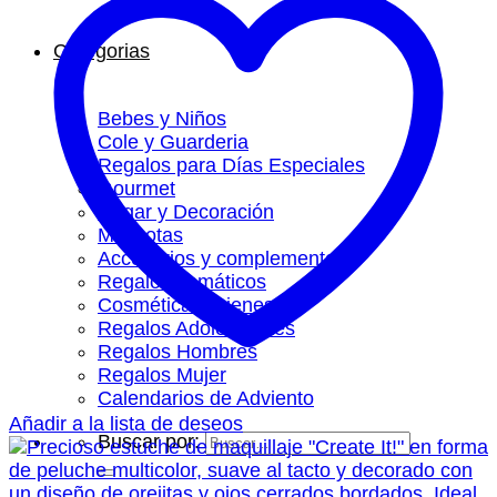
Categorias
Bebes y Niños
Cole y Guarderia
Regalos para Días Especiales
Gourmet
Hogar y Decoración
Mascotas
Accesorios y complementos
Regalos Temáticos
Cosmética y Bienestar
Regalos Adolescentes
Regalos Hombres
Regalos Mujer
Calendarios de Adviento
Añadir a la lista de deseos
Buscar por: