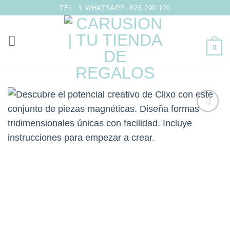
Saltar
TEL. Y WHATSAPP: 625 290 100
al
contenido
0
Añadir
a la
lista de
deseos