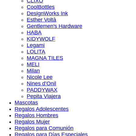
CLIXO
CoolBottles
DesignWorks Ink
Esther Voltà
Gentlemen's Hardware
HABA
KIDYWOLF
Legami
LOLITA
MAGNA TILES
MELI
Milan
Nicole Lee
Nines d’Onil
PADDYWAX
Pepita Viajera
Mascotas
Regalos Adolescentes
Regalos Hombres
Regalos Mujer
Regalos para Comunión
Regalos para Días Especiales