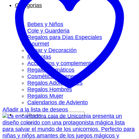
Categorias
Bebes y Niños
Cole y Guarderia
Regalos para Días Especiales
Gourmet
Hogar y Decoración
Mascotas
Accesorios y complementos
Regalos Temáticos
Cosmética y Bienestar
Regalos Adolescentes
Regalos Hombres
Regalos Mujer
Calendarios de Adviento
Añadir a la lista de deseos
Buscar
por: