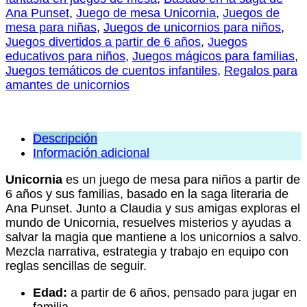
cantidad
Ana Punset
,
Juego de mesa Unicornia
,
Juegos de
mesa para niñas
,
Juegos de unicornios para niños
,
Juegos divertidos a partir de 6 años
,
Juegos
educativos para niños
,
Juegos mágicos para familias
,
Juegos temáticos de cuentos infantiles
,
Regalos para
amantes de unicornios
Descripción
Información adicional
Unicornia
es un juego de mesa para niños a partir de
6 años y sus familias, basado en la saga literaria de
Ana Punset. Junto a Claudia y sus amigas exploras el
mundo de Unicornia, resuelves misterios y ayudas a
salvar la magia que mantiene a los unicornios a salvo.
Mezcla narrativa, estrategia y trabajo en equipo con
reglas sencillas de seguir.
Edad:
a partir de 6 años, pensado para jugar en
familia.