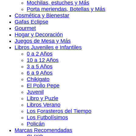
Mochilas, estuches y Más
Porta meriendas, Botellas y Más
Cosmética y Bienestar
Gafas Eclipse
Gourmet
Hogar y Decoración
Juegos de Mesa y Más
Libros Juveniles e Infantiles
0 a 2 Años
10 a 12 Años
3 a 5 Años
6 a 9 Años
Chikigato
El Pollo Pepe
Juvenil
Libro y Puzle
Libros Verano
Los Forasteros del Tiempo
Los Futbolísimos
Policán
Marcas Recomendadas