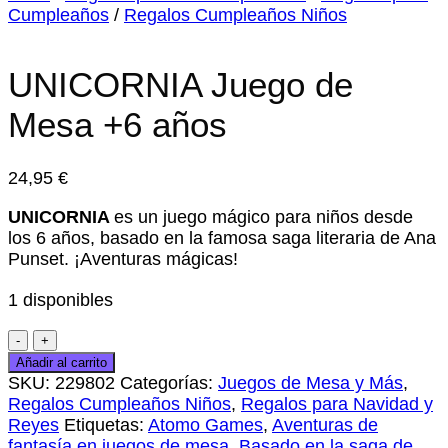
Cumpleaños
/
Regalos Cumpleaños Niños
UNICORNIA Juego de
Mesa +6 años
24,95
€
UNICORNIA
es un juego mágico para niños desde
los 6 años, basado en la famosa saga literaria de Ana
Punset. ¡Aventuras mágicas!
1 disponibles
UNICORNIA
Juego
Añadir al carrito
de
SKU:
229802
Categorías:
Juegos de Mesa y Más
,
Mesa
Regalos Cumpleaños Niños
,
Regalos para Navidad y
+6
Reyes
Etiquetas:
Atomo Games
,
Aventuras de
años
fantasía en juegos de mesa
,
Basado en la saga de