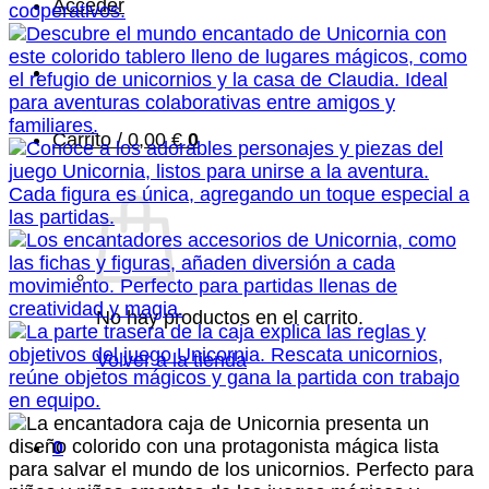
Acceder
Carrito /
0,00
€
0
No hay productos en el carrito.
Volver a la tienda
0