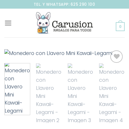
Saltar
TEL. Y WHATSAPP: 625 290 100
al
contenido
0
Añadir
a la
lista de
deseos