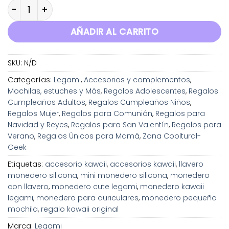
Monedero con Llavero Mini Kawaii-Legami cantidad
AÑADIR AL CARRITO
SKU:
N/D
Categorías:
Legami
,
Accesorios y complementos
,
Mochilas, estuches y Más
,
Regalos Adolescentes
,
Regalos
Cumpleaños Adultos
,
Regalos Cumpleaños Niños
,
Regalos Mujer
,
Regalos para Comunión
,
Regalos para
Navidad y Reyes
,
Regalos para San Valentín
,
Regalos para
Verano
,
Regalos Únicos para Mamá
,
Zona Cooltural-
Geek
Etiquetas:
accesorio kawaii
,
accesorios kawaii
,
llavero
monedero silicona
,
mini monedero silicona
,
monedero
con llavero
,
monedero cute legami
,
monedero kawaii
legami
,
monedero para auriculares
,
monedero pequeño
mochila
,
regalo kawaii original
Marca:
Legami