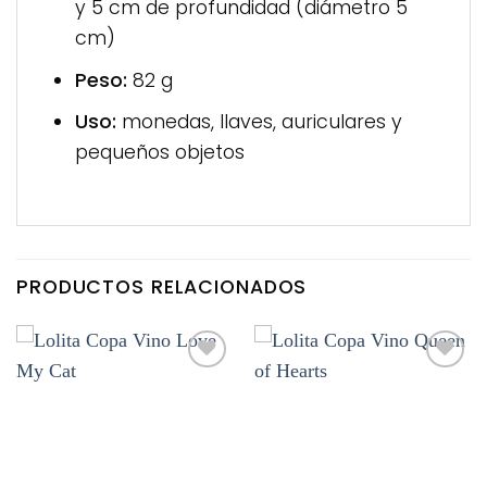
y 5 cm de profundidad (diámetro 5
cm)
Peso:
82 g
Uso:
monedas, llaves, auriculares y
pequeños objetos
PRODUCTOS RELACIONADOS
Añadir
Añadir
a la
a la
lista de
lista de
deseos
deseos